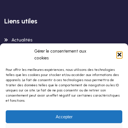
Liens utiles
Actualités
Gérer le consentement aux
Contactez-Nous
cookies
Pour offrir les meilleures expériences, nous utilisons des technologies
telles que les cookies pour stocker et/ou accéder aux informations des
Infos de contact
appareils. Le fait de consentir à ces technologies nous permettra de
traiter des données telles que le comportement de navigation ou les ID
uniques sur ce site. Le fait de ne pas consentir ou de retirer son
Centre StHo
consentement peut avoir un effet négatif sur certaines caractéristiques
et fonctions.
42-44 rue de Romainville
75019 Paris
Accepter
01 42 88 80 80