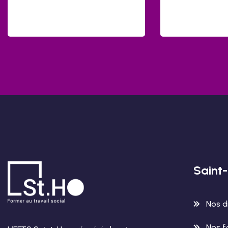
Saint
Nos d
Nos f