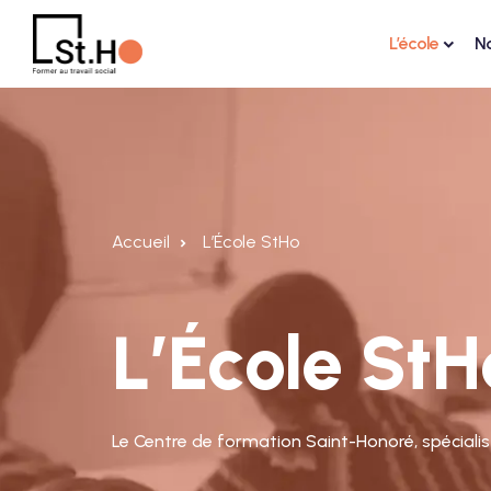
L’école
N
Accueil
L’École StHo
L’École StH
Le Centre de formation Saint-Honoré, spécialist