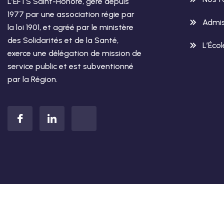
L’EFTS Saint-Honoré, géré depuis
1977 par une association régie par
Admis
la loi 1901, et agréé par le ministère
des Solidarités et de la Santé,
L’Éco
exerce une délégation de mission de
service public et est subventionné
par la Région.
© Copyright 2026 –
Conception &