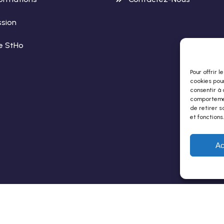
sion
le StHo
Pour offrir 
cookies pour
consentir à 
comportement
de retirer s
et fonctions.
Ac
 Développement Par Rollingbox
– Tous Droits Réservés -
Men