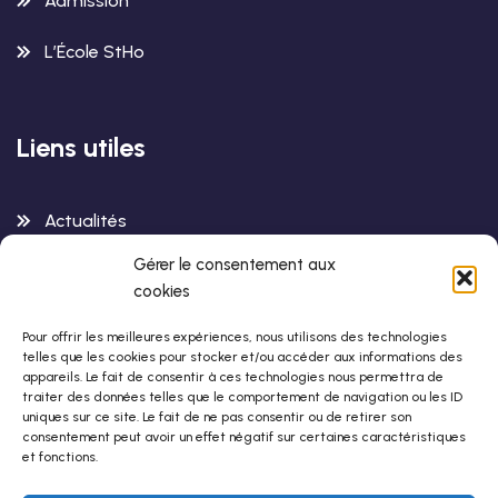
Admission
L’École StHo
Liens utiles
Actualités
Gérer le consentement aux
Contactez-Nous
cookies
Pour offrir les meilleures expériences, nous utilisons des technologies
telles que les cookies pour stocker et/ou accéder aux informations des
Infos de contact
appareils. Le fait de consentir à ces technologies nous permettra de
traiter des données telles que le comportement de navigation ou les ID
uniques sur ce site. Le fait de ne pas consentir ou de retirer son
Centre StHo
consentement peut avoir un effet négatif sur certaines caractéristiques
et fonctions.
42-44 rue de Romainville
75019 Paris