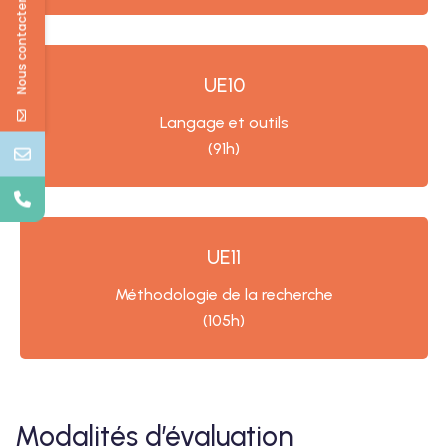
Nous contacter
UE10
Langage et outils
(91h)
UE11
Méthodologie de la recherche
(105h)
Modalités d’évaluation