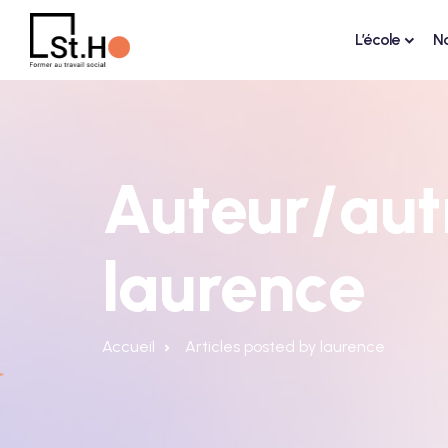
L’école
N
Auteur/autr
laurence
Accueil
Articles posted by laurence