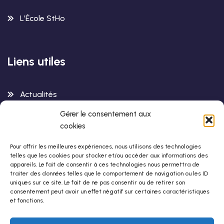
L’École StHo
Liens utiles
Actualités
Gérer le consentement aux
Contactez-Nous
cookies
Pour offrir les meilleures expériences, nous utilisons des technologies
telles que les cookies pour stocker et/ou accéder aux informations des
Infos de contact
appareils. Le fait de consentir à ces technologies nous permettra de
traiter des données telles que le comportement de navigation ou les ID
uniques sur ce site. Le fait de ne pas consentir ou de retirer son
Centre StHo
consentement peut avoir un effet négatif sur certaines caractéristiques
et fonctions.
42-44 rue de Romainville
75019 Paris