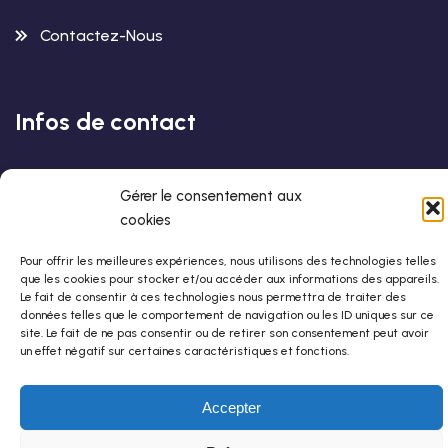
Contactez-Nous
Infos de contact
Centre StHo
Gérer le consentement aux
42-44 rue de Romainville
cookies
75019 Paris
Pour offrir les meilleures expériences, nous utilisons des technologies telles
que les cookies pour stocker et/ou accéder aux informations des appareils.
01 42 88 80 80
Le fait de consentir à ces technologies nous permettra de traiter des
données telles que le comportement de navigation ou les ID uniques sur ce
stho@stho.org
site. Le fait de ne pas consentir ou de retirer son consentement peut avoir
un effet négatif sur certaines caractéristiques et fonctions.
Accepter
© Copyright 2026 –
Conception & Développement Par