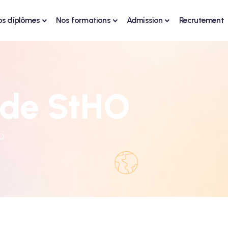
os diplômes
Nos formations
Admission
Recrutement
 de StHO
HO