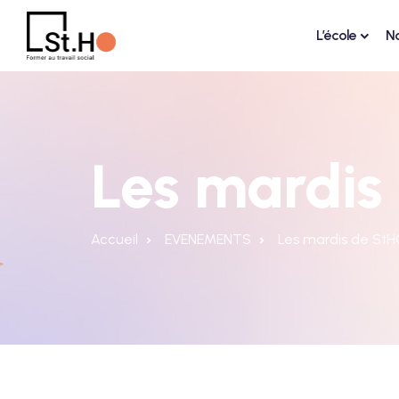
L’école
N
Les mardis
Accueil
EVENEMENTS
Les mardis de St