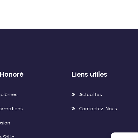
-Honoré
Liens utiles
iplômes
Actualités
ormations
Contactez-Nous
sion
le StHo