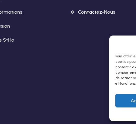
ormations
Contactez-Nous
sion
le StHo
Pour offrir 
cookies pour
consentir à 
comportement
de retirer s
et fonctions.
Ac
 Développement Par Rollingbox
– Tous Droits Réservés -
Men