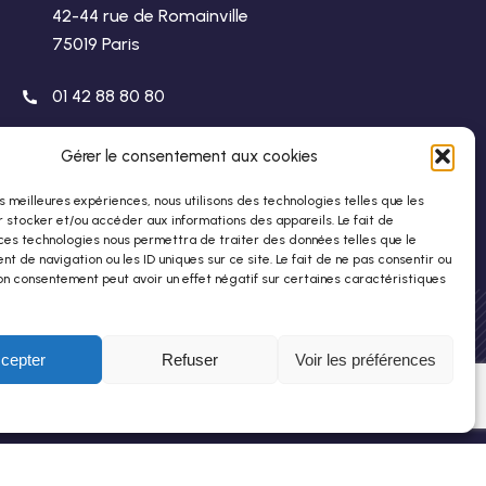
42-44 rue de Romainville
75019 Paris
01 42 88 80 80
stho@stho.org
Gérer le consentement aux cookies
les meilleures expériences, nous utilisons des technologies telles que les
 stocker et/ou accéder aux informations des appareils. Le fait de
ces technologies nous permettra de traiter des données telles que le
 de navigation ou les ID uniques sur ce site. Le fait de ne pas consentir ou
on consentement peut avoir un effet négatif sur certaines caractéristiques
cepter
Refuser
Voir les préférences
tions Légales