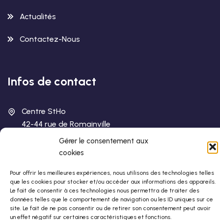
Actualités
Contactez-Nous
Infos de contact
Centre StHo
42-44 rue de Romainville
75019 Paris
Gérer le consentement aux
cookies
01 42 88 80 80
Pour offrir les meilleures expériences, nous utilisons des technologies telles
que les cookies pour stocker et/ou accéder aux informations des appareils.
stho@stho.org
Le fait de consentir à ces technologies nous permettra de traiter des
données telles que le comportement de navigation ou les ID uniques sur ce
site. Le fait de ne pas consentir ou de retirer son consentement peut avoir
un effet négatif sur certaines caractéristiques et fonctions.