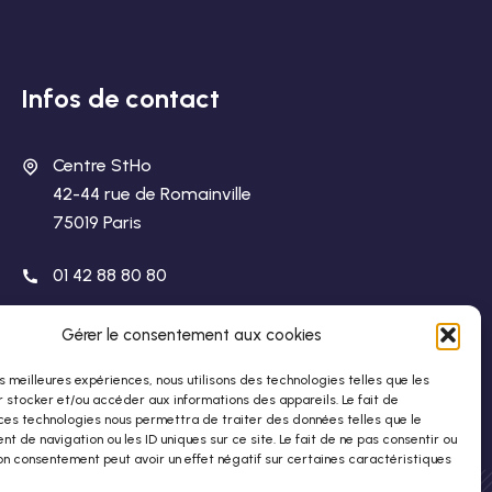
Infos de contact
Centre StHo
42-44 rue de Romainville
75019 Paris
01 42 88 80 80
stho@stho.org
Gérer le consentement aux cookies
les meilleures expériences, nous utilisons des technologies telles que les
 stocker et/ou accéder aux informations des appareils. Le fait de
ces technologies nous permettra de traiter des données telles que le
 de navigation ou les ID uniques sur ce site. Le fait de ne pas consentir ou
on consentement peut avoir un effet négatif sur certaines caractéristiques