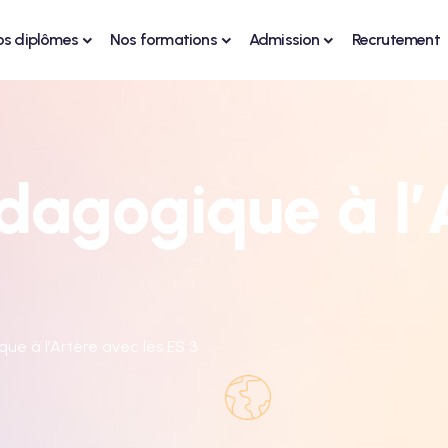
os diplômes
Nos formations
Admission
Recrutement
dagogique à l’
ue à l’Artère avec les ES 3