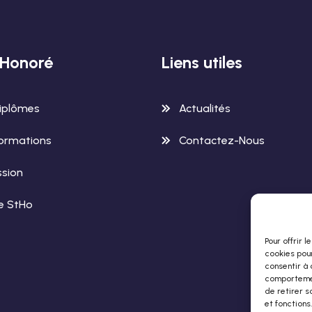
-Honoré
Liens utiles
iplômes
Actualités
ormations
Contactez-Nous
sion
le StHo
Pour offrir 
cookies pour
consentir à 
comportement
de retirer s
et fonctions.