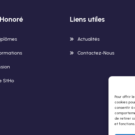
-Honoré
Liens utiles
iplômes
Actualités
ormations
Contactez-Nous
sion
le StHo
Pour offrir 
cookies pour
consentir à 
comportement
de retirer s
et fonctions.