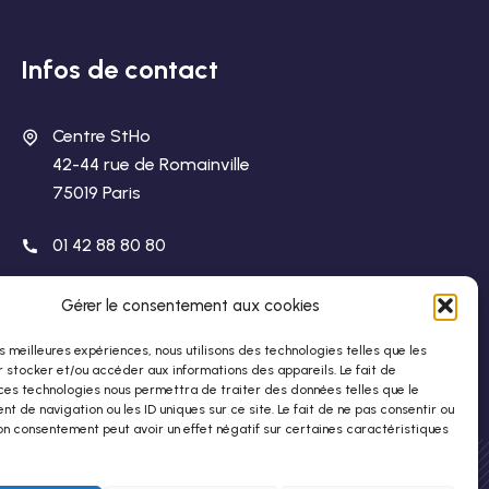
Infos de contact
Centre StHo
42-44 rue de Romainville
75019 Paris
01 42 88 80 80
stho@stho.org
Gérer le consentement aux cookies
les meilleures expériences, nous utilisons des technologies telles que les
 stocker et/ou accéder aux informations des appareils. Le fait de
ces technologies nous permettra de traiter des données telles que le
 de navigation ou les ID uniques sur ce site. Le fait de ne pas consentir ou
on consentement peut avoir un effet négatif sur certaines caractéristiques