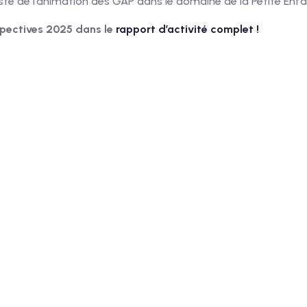
te de l’animation des GAP dans le domaine de la Petite Enfan
rspectives 2025 dans le
rapport d’activité complet !